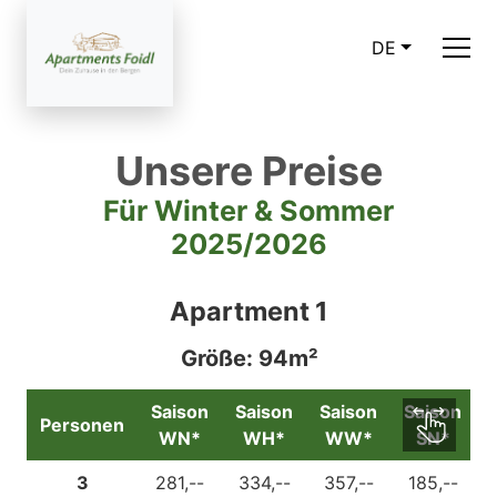
DE
Unsere Preise
Für Winter & Sommer
2025/2026
Apartment 1
Größe: 94m²
Saison
Saison
Saison
Saison
Personen
WN*
WH*
WW*
SN*
3
281,--
334,--
357,--
185,--